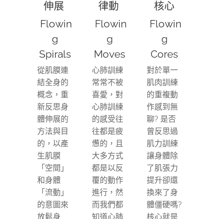
伸展
律動
核心
Flowin
Flowin
Flowin
g
g
g
Spirals
Moves
Cores
從肌膜連
心肺訓練
對於單一
結全身的
常常不被
肌肉訓練
概念，重
喜愛，對
的重複動
新反思身
心肺訓練
作感到無
體伸展的
的感受往
聊? 是否
方法與目
往都是疲
曾反思過
的，以產
憊的，且
肌力訓練
生肌膜
大多方式
讓身體除
「空間」
都是以反
了肌張力
和身體
覆的動作
提升卻還
「流動」
進行，然
換來了身
的意圖來
而我們都
體僵硬嗎?
放鬆身
知道心肺
核心就是