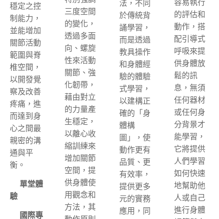
容易執行
法，不同
穩定之控
三度空間
的評估和
於傳統背
制能力，
的變化，
動作，搭
誦學習，
並能增加
透過多面
配引導式
而是透過
關節活動
向、螺旋
呼吸來提
教具操作
範圍與脊
性來活動
供身體放
和身體經
椎空間，
關節、強
鬆的訊
驗的體驗
以開發覺
化韌帶，
息，無須
式學習，
察及改善
藉由對立
任何器材
以建構正
疼痛，進
的力量產
或任何身
確的「身
而達到身
生穩定，
分背景才
體構
心之間最
以離心收
能學習，
圖」，使
親密的溝
縮訓練來
它將提供
動作更有
通與平
增加關節
人們學習
品質、更
衡。
空間，提
如何快速
有效率，
供身體使
✅單堂體
地幫助他
提供更多
用觀念和
驗
人或自己
元的實務
方法，其
進行身體
應用，同
✅國際專