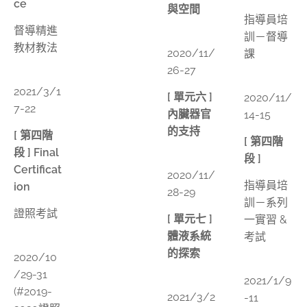
ce
與空間
指導員培
督導精進
📅
訓－督導
教材教法
2020/11/
課
26-27
📅
📅
2021/3/1
[ 單元六 ]
2020/11/
7-22
內臟器官
14-15
的支持
[ 第四階
[ 第四階
段 ] Final
📅
段 ]
Certificat
2020/11/
指導員培
ion
28-29
訓－系列
證照考試
[ 單元七 ]
一實習 &
體液系統
考試
📅
的探索
2020/10
📅
/29-31
📅
2021/1/9
(#2019-
2021/3/2
-11