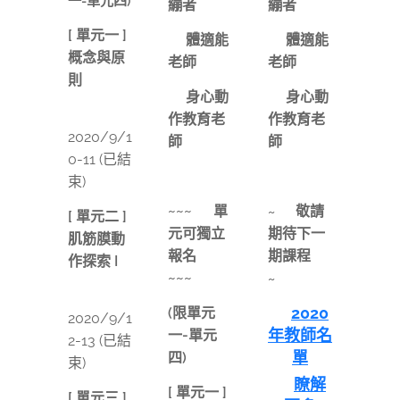
一-單元四)
繃者
繃者
[ 單元一 ]
⭕️體適能
⭕️體適能
概念與原
老師
老師
則
⭕️身心動
⭕️身心動
📅
作教育老
作教育老
2020/9/1
師
師
0-11 (已結
束)
~~~ ✴️
單
敬請
~ ✴️
[ 單元二 ]
元可獨立
期待下一
肌筋膜動
報名
✴️
期課程
✴️
作探索 I
~~~
~
📅
👉
2020
(限單元
2020/9/1
年教師名
一-單元
2-13 (已結
單
四)
束)
👉
瞭解
[ 單元一 ]
[ 單元三 ]