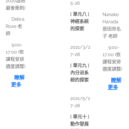
2020證照
5-26
👫
最後衝刺)
[ 單元八 ]
Nanako
👫Debra
神經系統
Harada
Rose 老
的探索
原田奈名
師
子 老師
📅
⏰9:00-
2021/3/2
⏰9:00-
17:00 (依
7-28
17:00 (依
課程安排
課程安排
[ 單元九 ]
適度調整)
適度調整)
內分泌系
👉
瞭解
統的探索
👉
瞭解
更多
更多
📅
2021/5/2
7-28
[ 單元十 ]
動作發展