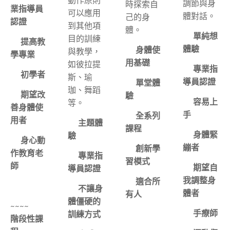
動作原則
調節與身
時探索自
業指導員
可以應用
體對話。
己的身
認證
到其他項
體。
✅單純想
目的訓練
✅提高教
體驗
✅身體使
與教學，
學專業
用基礎
如彼拉提
✅專業指
⭕️初學者
斯、瑜
導員認證
✅單堂體
珈、舞蹈
⭕️期望改
驗
✅容易上
等。
善身體使
手
✅全系列
用者
✅主題體
課程
⭕️身體緊
驗
⭕️身心動
繃者
✅創新學
作教育老
✅專業指
習模式
師
⭕️期望自
導員認證
我調整身
⭕️適合所
✅不讓身
體者
有人
體僵硬的
~~~~ ✴️
⭕️手療師
訓練方式
階段性課