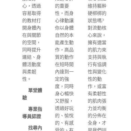
心，透過
的重要
維持軀幹
容易取得
性，而身
硬梆梆的
的教材打
心律動讓
狀態嗎?
開身體內
你以身體
對流動核
在與關節
自然的本
心來說，
的空間，
能產生動
擁有適當
同時提升
作，高品
的肌力來
連結、身
質的動作
支持與執
體活動度
在短時間
行有協調
與柔韌
內達到一
性與變化
性。
定的強
性的動
度，同時
作，或富
✅單堂體
身心暢快
有柔韌性
驗
又舒服，
的肌肉張
透過好玩
力並均衡
✅專業指
的、愉悅
的分佈在
導員認證
的、有感
全身，才
✅找尋內
受的、有
是我們訓