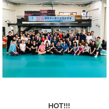
🔥
HOT!!!