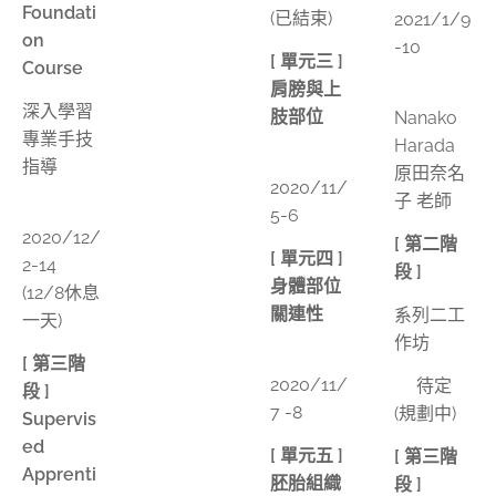
Foundati
(已結束)
2021/1/9
on
-10
[ 單元三 ]
Course
肩膀與上
👫
深入學習
肢部位
Nanako
專業手技
Harada
📅
指導
原田奈名
2020/11/
子 老師
📅
5-6
2020/12/
[ 第二階
[ 單元四 ]
2-14
段 ]
身體部位
(12/8休息
關連性
系列二工
一天)
作坊
📅
[ 第三階
2020/11/
📅待定
段 ]
7 -8
(規劃中)
Supervis
ed
[ 單元五 ]
[ 第三階
Apprenti
胚胎組織
段 ]