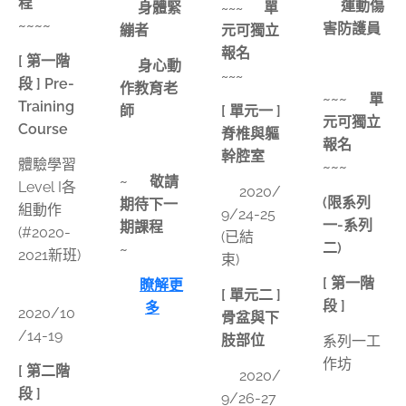
程✴️
⭕️運動傷
⭕️身體緊
單
~~~ ✴️
~~~~
害防護員
繃者
元可獨立
報名
✴️
[ 第一階
⭕️身心動
~~~
段 ] Pre-
作教育老
~~~ ✴️
單
Training
師
[ 單元一 ]
元可獨立
Course
脊椎與軀
報名
✴️
幹腔室
體驗學習
~~~
~ ✴️
敬請
Level I各
📅2020/
(限系列
期待下一
組動作
9/24-25
一-系列
期課程
✴️
(#2020-
(已結
二)
~
2021新班)
束)
[ 第一階
👉
瞭解更
📅
[ 單元二 ]
段 ]
多
2020/10
骨盆與下
/14-19
肢部位
系列一工
作坊
[ 第二階
📅2020/
段 ]
9/26-27
📅