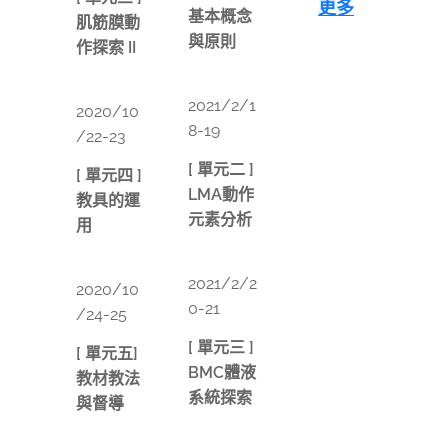
更多
基本概念
肌筋膜動
與原則
作探索 II
📅
📅
2021/2/1
2020/10
8-19
/22-23
[ 單元二 ]
[ 單元四 ]
LMA動作
教具的運
元素分析
用
📅
📅
2021/2/2
2020/10
0-21
/24-25
[ 單元三 ]
[ 單元五]
BMC體液
教材教法
系統探索
與督導
📅
📅