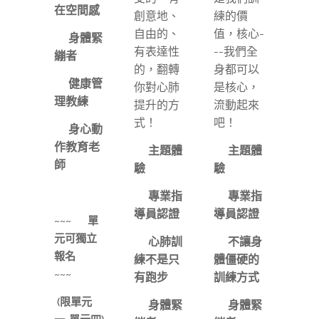
在空間感
創意地、
練的價
自由的、
值，核心-
⭕️身體緊
有表達性
--我們全
繃者
的，翻轉
身都可以
⭕️健康管
你對心肺
是核心，
理教練
提升的方
流動起來
式！
吧！
⭕️身心動
作教育老
✅主題體
✅主題體
師
驗
驗
✅專業指
✅專業指
導員認證
導員認證
~~~ ✴️
單
元可獨立
✅心肺訓
✅不讓身
報名
✴️
練不是只
體僵硬的
~~~
有跑步
訓練方式
(限單元
⭕️身體緊
⭕️身體緊