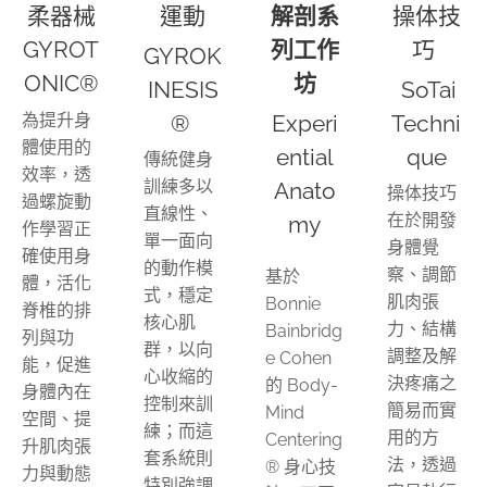
柔器械
運動
解剖系
操体技
GYROT
列工作
巧
GYROK
ONIC®
坊
INESIS
SoTai
為提升身
®
Experi
Techni
體使用的
ential
que
傳統健身
效率，透
訓練多以
Anato
操体技巧
過螺旋動
直線性、
在於開發
my
作學習正
單一面向
身體覺
確使用身
的動作模
察、調節
基於
體，活化
式，穩定
肌肉張
Bonnie
脊椎的排
核心肌
力、結構
Bainbridg
列與功
群，以向
調整及解
e Cohen
能，促進
心收縮的
決疼痛之
的 Body-
身體內在
控制來訓
簡易而實
Mind
空間、提
練；而這
用的方
Centering
升肌肉張
套系統則
法，透過
® 身心技
力與動態
特別強調