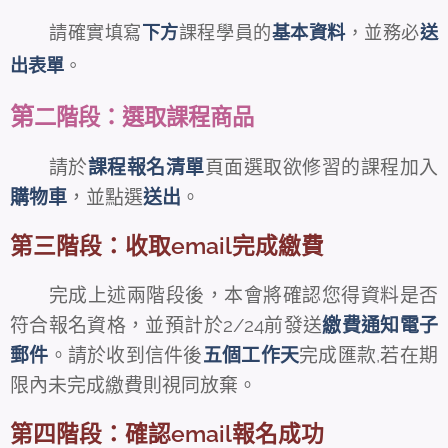
請確實填寫
下方
課程學員的
基本資料
，並務必
送
出表單
。
第
二階段：選取課程商品
請於
課程報名清單
頁面選取欲修習的課程加入
購物車
，並點選
送出
。
第三階段：收取email完成繳費
完成上述兩階段後，本會將確認您得資料是否
符合報名資格，並預計於2/24前發送
繳費通知電子
郵件
。請於收到信件後
五個工作天
完成匯款,若在期
限內未完成繳費則視同放棄。
第四階段：確認email報名成功