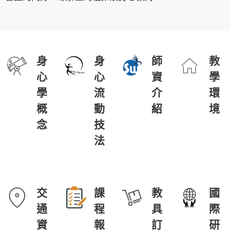
身
身
師
教
心
心
資
學
學
流
介
環
概
動
紹
境
念
技
法
交
課
教
國
通
程
具
際
資
報
訂
研