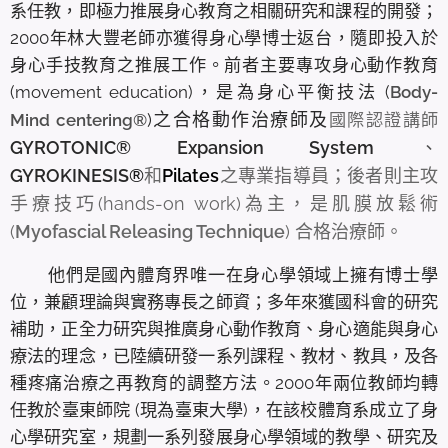
系任教，即極力推展身心教育之相關研究和課程的開發；
2000年林大豐老師亦獲得身心學博士返台，隨即投入於
身心手技教育之推展工作。前者主要專攻身心動作教育
(movement education)，是為身心平衡技法 (
Body-
)之合格動作治療師及
Mind centering
®
國際認證講師
GYROTONIC®
Expansion System
、
GYROKINESIS
®
和
Pilates
之專業指導員；後者則主攻
手療技巧(hands-on work)為主，是肌膜放鬆術
(
Myofascial Releasing Technique
) 合格治療師。
他們是國內體育界唯一在身心學領域上擁有博士學
位，兼顧理論與實務專長之師資；多年來獲國科會的研究
補助，正全力研究與推廣身心動作教育、身心適能與身心
療法的理念，已陸續研發一系列課程、教材、教具，及各
種疼痛治療之再教育的調整方法。2000年兩位教師均轉
任教於臺東師院 (現為臺東大學)，在該校體育系成立了身
心學研究室，規劃一系列發展身心學領域的教學、研究及