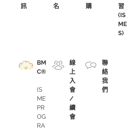
訊
名
購
習
(IS
ME
S)
BM
線
聯
C®
上
絡
入
我
(S
會
們
ME
/
PR
續
OG
會
RA