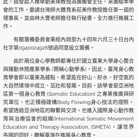
此，由發起人推舉劉美珠教授為籌備會主任，來籌組本學
會的工作，委請台灣師大體育系莊美伶教授擔任第一屆的
理事長，並由林大豐老師擔任執行秘書，全力進行推展工
作。
有關籌備委員會業經內政部九十四年六月三十日台內
社字第0940024926號函同意設立籌備。
由於兩位身心學教師都專任於國立臺東大學身心整合
與運動休閒產業學系 (簡稱心動學系)，因此，臺灣身心教
育學會即以臺東為據點，希望能在好山、好水、好空氣的
大自然環境中成立、茁壯和發展。目前，該學會是亞洲地
區第一個身心教育 (Somatic Education) 之專業推廣與研
究單位，也正積極建構Body Flowing身心技法的證照，
希望透過亞洲地區的聯繫與交流，也進入國際身心動作教
育與治療協會的組織(International Somatic Movement
Education and Therapy Association, ISMETA)，讓世界
各國的同好，瞭解臺灣在推展身心教育。