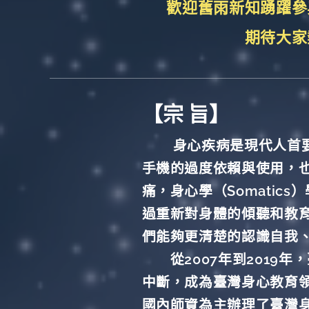
歡迎舊雨新知踴躍參
期待大家
【宗 旨】
身心疾病是現代人首
手機的過度依賴與使用，
痛，身心學（Somati
過重新對身體的傾聽和教
們能夠更清楚的認識自我
從2007年到2019年
中斷，成為臺灣身心教育領
國內師資為主辦理了臺灣