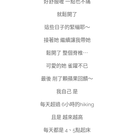
好舒服喔 一點也不痛
就鬆開了
這些日子的緊繃耶～
接著她 繼續讓我帶她
鬆開了 整個脊椎⋯
可愛的她 雀躍不已
最後 削了顆蘋果回饋～
我自己 是
每天超過 6小時的hiking
且是 越來越高
每天都是 4、5點起床