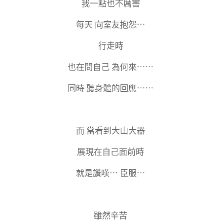
我一點也不厲害
每天 向室友抱怨⋯
行走時
也在問自己 為何來⋯⋯
同時 聽身體的回應⋯⋯
而 當看到大山大器
展現在自己面前時
就是讚嘆⋯ 臣服⋯
雖然辛苦