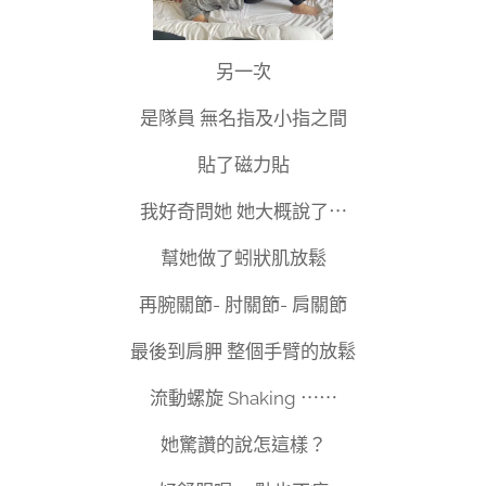
另一次
是隊員 無名指及小指之間
貼了磁力貼
我好奇問她 她大概說了⋯
幫她做了蚓狀肌放鬆
再腕關節- 肘關節- 肩關節
最後到肩胛 整個手臂的放鬆
流動螺旋 Shaking ⋯⋯
她驚讚的說怎這樣？