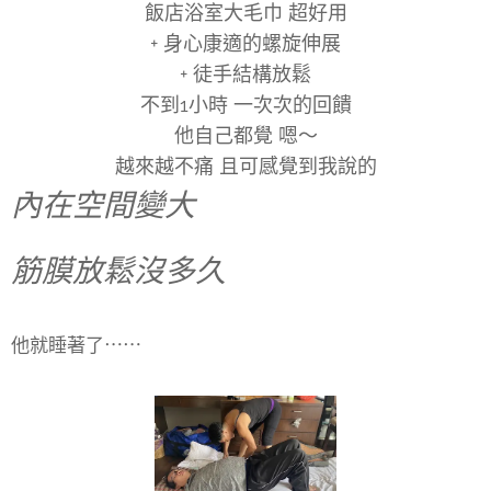
飯店浴室大毛巾 超好用
+ 身心康適的螺旋伸展
+ 徒手結構放鬆
不到1小時 一次次的回饋
他自己都覺 嗯～
越來越不痛 且可感覺到
我說的
內在空間變大
筋膜放鬆沒多久
他就睡著了⋯⋯