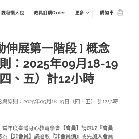
le 課程懶人包
教具訂購Order
更多
購物車
流動伸展第一階段 ] 概念
則：2025年09月18-19
四、五）計12小時
與原則：2025年09月18-19日（四、五） 計12小時
：
當年度臺灣身心教育學會
【會員】
請選取
『會員
您為
【非會員】
請選取
『非會員價』
或先
加入會員