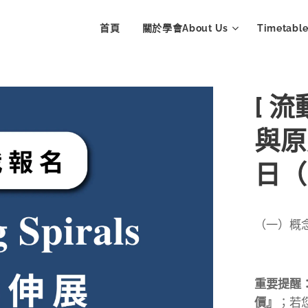
首頁
關於學會About Us
Timetab
[ 
與原
日（
（一）概念
重要提醒
價』
；若