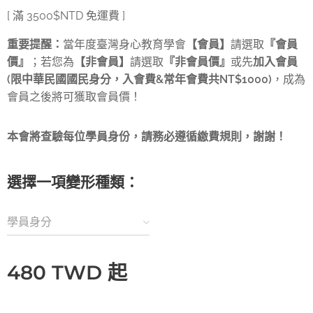
[ 滿 3500$NTD 免運費 ]
重要提醒：
當年度臺灣身心教育學會
【會員】
請選取
『會員
價』
；若您為
【非會員】
請選取
『非會員價』
或先
加入會員
(
限中華民國國民身分，入會費
&
常年會費共
NT$1000)
，成為
會員之後將可獲取會員價！
本會將查驗每位學員身份，請務必遵循繳費規則，謝謝！
選擇一項變形種類：
學員身分
480
TWD
起