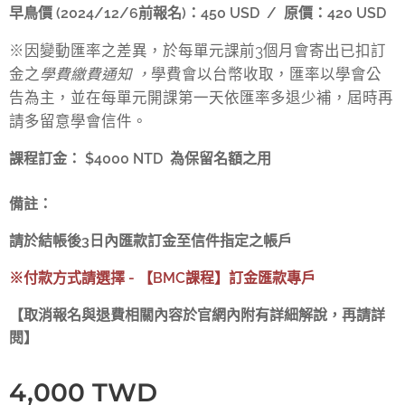
早鳥價 (2024/12/6前報名)：450 USD / 原價：420 USD
※
因變
動匯率之差異，於每單元課前
3個月會寄出已扣訂
金之
學費繳費通知 ，
學費會以台幣收取
，匯率以學會公
告為主，並在每單元開課第一天依匯率多退少補
，屆時再
請多留意學會信件。
課程訂金： $4000 NTD 為保留名額之用
備註：
請於結帳後3日內匯款訂金至信件指定之帳戶
※付款方式請選擇 - 【BMC課程】訂金匯款專戶
【取消報名與退費相關內容於官網內附有詳細解說，再請詳
閱】
4,000
TWD