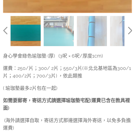
身心學會綠色瑜珈墊 (厚) (3呎 × 6呎/厚度1cm)
運費：250/片；300/ 2片；550/3片(※北北基地區為300/1
片；400/2片；700/3片) ，依此類推
( 瑜珈墊最多2片包在一起)
如需要郵寄，寄送方式請選擇瑜珈墊宅配(運費已含在教具裡
面)
(海外請選擇自取，寄送方式那邊選擇海外寄送，以免多負擔
運費)