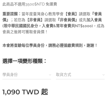
此商品不適用3500$NTD 免運費
重要提醒：
當年度臺灣身心教育學會
【會員】
請選取
『會員
價』
；若您為
【非會員】
請選取
『非會員價』
或先
加入會員
(
限中華民國國民身分，入會費
&
常年會費共
NT$1000)
，成為
會員之後將可獲取會員價！
本會將查驗每位學員身份，請務必遵循繳費規則，謝謝！
選擇一項變形種類：
學員身份
取貨方式
1,090
TWD
起